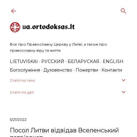
Перейти до основного вмісту
Все про Православну Церкву у Литві, а також про
православну віру та життя.
LIETUVIŠKAI
РУССКИЙ
БЕЛАРУСКАЯ
ENGLISH
Богослужіння
Духовенство
Пожертви
Контакти
Статті по темі
Статті по даті
5/21/2022
Посол Литви відвідав Вселенський