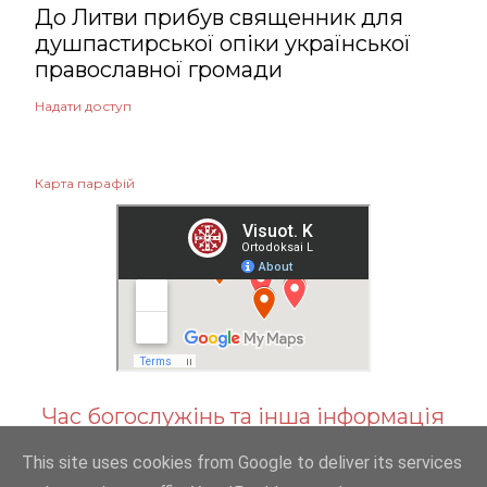
До Литви прибув священник для
душпастирської опіки української
православної громади
Надати доступ
Карта парафій
Час богослужінь та інша інформація
This site uses cookies from Google to deliver its services