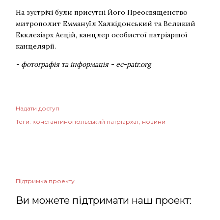
На зустрічі були присутні Його Преосвященство
митрополит Еммануїл Халкідонський та Великий
Екклезіарх Аецій, канцлер особистої патріаршої
канцелярії.
- фотографія та інформація - ec-patr.org
Надати доступ
Теги:
константинопольський патріархат
новини
Підтримка проекту
Ви можете підтримати наш проект: