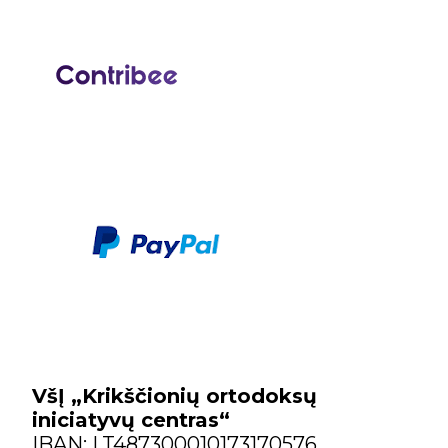
VšĮ „Krikščionių ortodoksų
iniciatyvų centras“
IBAN: LT487300010173170576