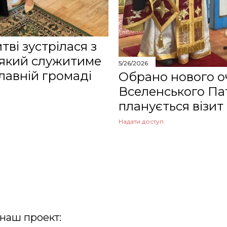
тві зустрілася з
 який служитиме
5/26/2026
лавній громаді
Обрано нового о
Вселенського Пат
планується візит
Надати доступ
наш проект: