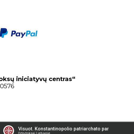
oksų iniciatyvų centras“
70576