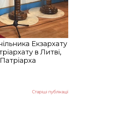
1
21
4
2
чільника Екзархату
ріархату в Литві,
1
 Патріарха
2
1
4
Старіші публікації
4
2
1