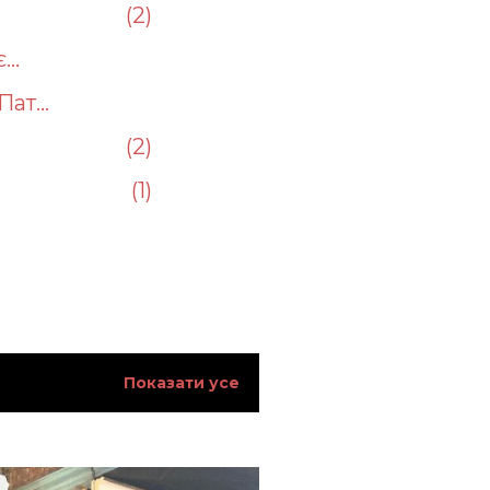
2
..
ат...
2
1
18
2
1
Показати усе
4
2
7