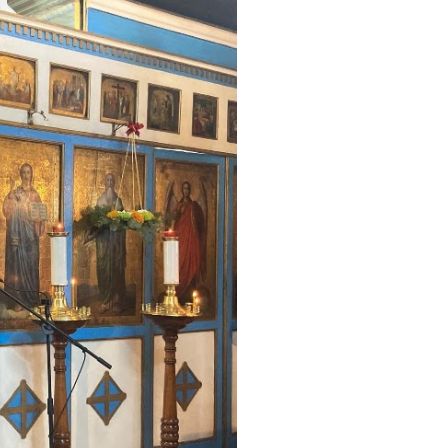
2
32
4
5
4
3
3
2
4
2
4