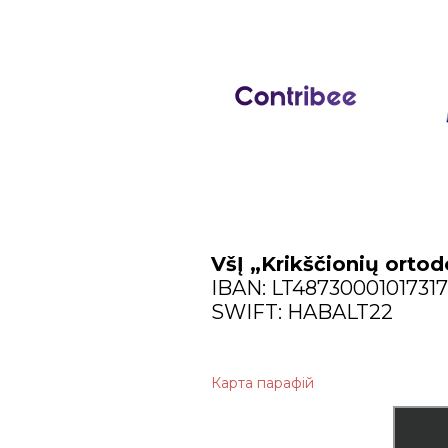
2022
грудня
листопада
жовтня
вересня
червня
травня
VšĮ „Krikščionių ortod
IBAN: LT4873000101731
SWIFT: HABALT22
Карта парафій