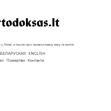
Перейти до основного вмісту
 Литві, а також про православну віру та життя.
БЕЛАРУСКАЯ
ENGLISH
во
Пожертви
Контакти