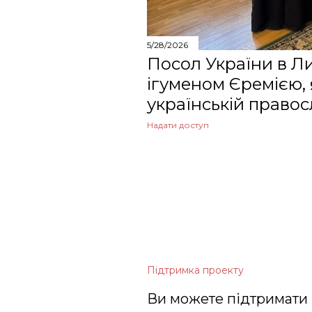
січня
2023
5/28/2026
Посол України в Ли
грудня
ігуменом Єремією,
листопада
українській правос
жовтня
Надати доступ
серпня
липня
квітня
березня
лютого
Підтримка проекту
січня
Ви можете підтримати 