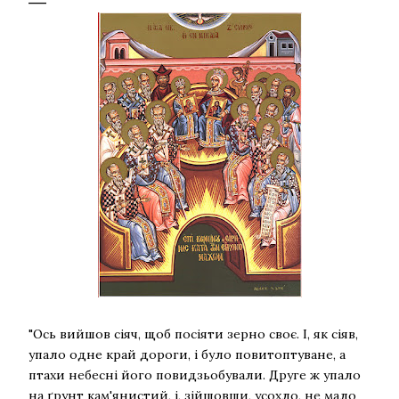
"Ось вийшов сіяч, щоб посіяти зерно своє. І, як сіяв,
упало одне край дороги, і було повитоптуване, а
птахи небесні його повидзьобували. Друге ж упало
на ґрунт кам'янистий, і, зійшовши, усохло, не мало