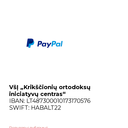
VšĮ „Krikščionių ortodoksų
iniciatyvų centras“
IBAN: LT487300010173170576
SWIFT: HABALT22
Популярні публікації