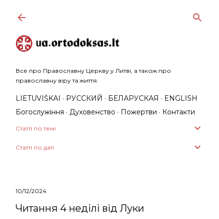
Перейти до основного вмісту
Все про Православну Церкву у Литві, а також про
православну віру та життя.
LIETUVIŠKAI
РУССКИЙ
БЕЛАРУСКАЯ
ENGLISH
Богослужіння
Духовенство
Пожертви
Контакти
Статті по темі
Статті по даті
10/12/2024
Читання 4 неділі від Луки