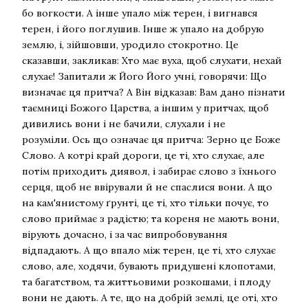
бо вогкости. А інше упало між терен, і вигнався
терен, і його поглушив. Інше ж упало на добрую
землю, і, зійшовши, уродило стокротно. Це
сказавши, закликав: Хто має вуха, щоб слухати, нехай
слухає! Запитали ж Його Його учні, говорячи: Що
визначає ця притча? А Він відказав: Вам дано пізнати
таємниці Божого Царства, а іншим у притчах, щоб
дивились вони і не бачили, слухали і не
розуміли. Ось що означає ця притча: Зерно це Боже
Слово. А котрі край дороги, це ті, хто слухає, але
потім приходить диявол, і забирає слово з їхнього
серця, щоб не ввірували й не спаслися вони. А що
на кам'янистому ґрунті, це ті, хто тільки почує, то
слово приймає з радістю; та кореня не мають вони,
вірують дочасно, і за час випробовування
відпадають. А що впало між терен, це ті, хто слухає
слово, але, ходячи, бувають придушені клопотами,
та багатством, та життьовими розкошами, і плоду
вони не дають. А те, що на добрій землі, це оті, хто